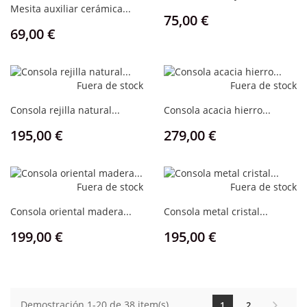
Mesita auxiliar cerámica...
Precio
75,00 €
Precio
69,00 €
Fuera de stock
Fuera de stock
Consola rejilla natural...
Consola acacia hierro...
Precio
Precio
195,00 €
279,00 €
Fuera de stock
Fuera de stock
Consola oriental madera...
Consola metal cristal...
Precio
Precio
199,00 €
195,00 €
Demostración 1-20 de 38 item(s)
1
2