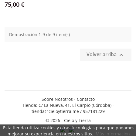
Precio
75,00 €
Demostración 1-9 de 9 item(s)
Volver arriba

Sobre Nosotros
-
Contacto
Tienda: C/ La Nueva, 41. El Carpio (Córdoba) -
tienda@cieloytierra.me
/ 957181229
© 2026 - Cielo y Tierra
Esta tienda utiliza cookies y otras tecnologías para que podamos
mejorar su experiencia en nuestros sitios.
Más información