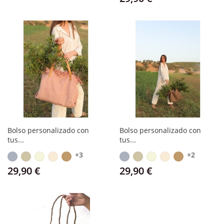
Bolso personalizado con
Bolso personalizado con
tus...
tus...
+3
+2
Gris
Gris
Beige
Blanco
Camel
Gris
Gris
Beige
Blanco
Camel
pardo
roto
pardo
roto
Precio
Precio
29,90 €
29,90 €