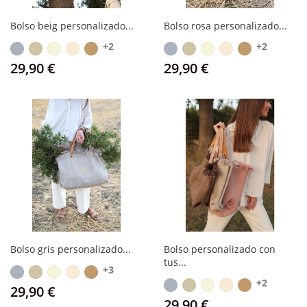
Bolso beig personalizado...
Bolso rosa personalizado...
+2
+2
Gris
Gris
Beige
Blanco
Camel
Gris
Gris
Beige
Blanco
Camel
pardo
roto
pardo
roto
Precio
Precio
29,90 €
29,90 €
Bolso gris personalizado...
Bolso personalizado con
tus...
+3
Gris
Gris
Beige
Blanco
Camel
+2
Gris
Gris
Beige
Blanco
Camel
pardo
roto
Precio
29,90 €
pardo
roto
Precio
29,90 €